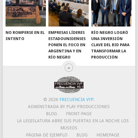
NO ROMPERSE EN EL
EMPRESAS LÍDERES
RÍO NEGRO LOGRÓ
INTENTO
ESTADOUNIDENSES
UNA INVERSIÓN
PONEN EL FOCO EN
CLAVE DEL BID PARA
ARGENTINA Y EN
TRANSFORMAR LA
RÍO NEGRO
PRODUCCIÓN
© 2026
FRECUENCIA VYP
.
ADMINSTRADA BY PLAY PRODUCCIONES
BLOG
FRONT-PAGE
LA LEGISLATURA ABRE SUS PUERTAS EN LA NOCHE LOS
MUSEOS
PÁGINA DE EJEMPLO
BLOG
HOMEPAGE