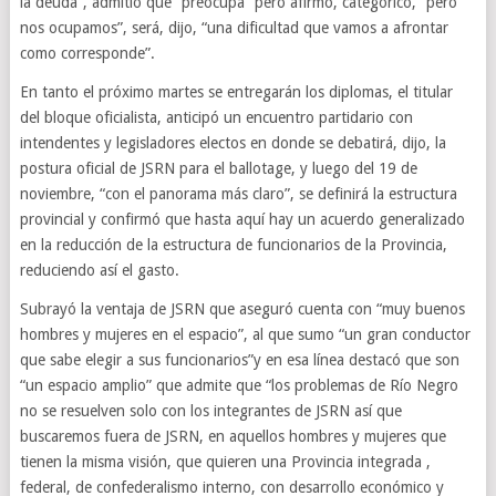
la deuda”, admitió que “preocupa” pero afirmó, categórico, “pero
nos ocupamos”, será, dijo, “una dificultad que vamos a afrontar
como corresponde”.
En tanto el próximo martes se entregarán los diplomas, el titular
del bloque oficialista, anticipó un encuentro partidario con
intendentes y legisladores electos en donde se debatirá, dijo, la
postura oficial de JSRN para el ballotage, y luego del 19 de
noviembre, “con el panorama más claro”, se definirá la estructura
provincial y confirmó que hasta aquí hay un acuerdo generalizado
en la reducción de la estructura de funcionarios de la Provincia,
reduciendo así el gasto.
Subrayó la ventaja de JSRN que aseguró cuenta con “muy buenos
hombres y mujeres en el espacio”, al que sumo “un gran conductor
que sabe elegir a sus funcionarios”y en esa línea destacó que son
“un espacio amplio” que admite que “los problemas de Río Negro
no se resuelven solo con los integrantes de JSRN así que
buscaremos fuera de JSRN, en aquellos hombres y mujeres que
tienen la misma visión, que quieren una Provincia integrada ,
federal, de confederalismo interno, con desarrollo económico y