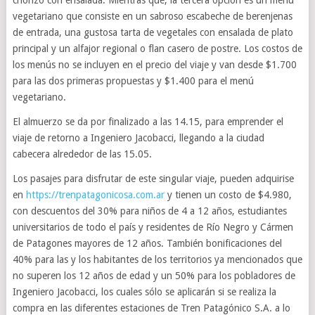
chorizo con ensalada. Mientras que, la tercera opción es un menú
vegetariano que consiste en un sabroso escabeche de berenjenas
de entrada, una gustosa tarta de vegetales con ensalada de plato
principal y un alfajor regional o flan casero de postre. Los costos de
los menús no se incluyen en el precio del viaje y van desde $1.700
para las dos primeras propuestas y $1.400 para el menú
vegetariano.
El almuerzo se da por finalizado a las 14.15, para emprender el
viaje de retorno a Ingeniero Jacobacci, llegando a la ciudad
cabecera alrededor de las 15.05.
Los pasajes para disfrutar de este singular viaje, pueden adquirise
en
https://trenpatagonicosa.com.ar
y tienen un costo de $4.980,
con descuentos del 30% para niños de 4 a 12 años, estudiantes
universitarios de todo el país y residentes de Río Negro y Cármen
de Patagones mayores de 12 años. También bonificaciones del
40% para las y los habitantes de los territorios ya mencionados que
no superen los 12 años de edad y un 50% para los pobladores de
Ingeniero Jacobacci, los cuales sólo se aplicarán si se realiza la
compra en las diferentes estaciones de Tren Patagónico S.A. a lo