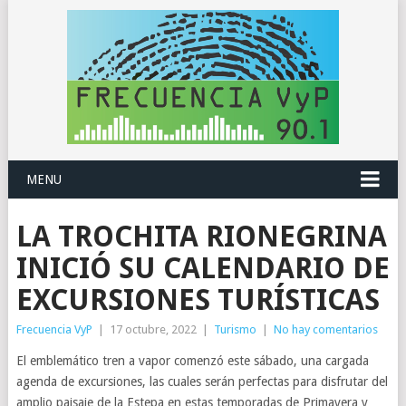
MENU
LA TROCHITA RIONEGRINA
INICIÓ SU CALENDARIO DE
EXCURSIONES TURÍSTICAS
Frecuencia VyP
|
17 octubre, 2022
|
Turismo
|
No hay comentarios
El emblemático tren a vapor comenzó este sábado, una cargada
agenda de excursiones, las cuales serán perfectas para disfrutar del
amplio paisaje de la Estepa en estas temporadas de Primavera y