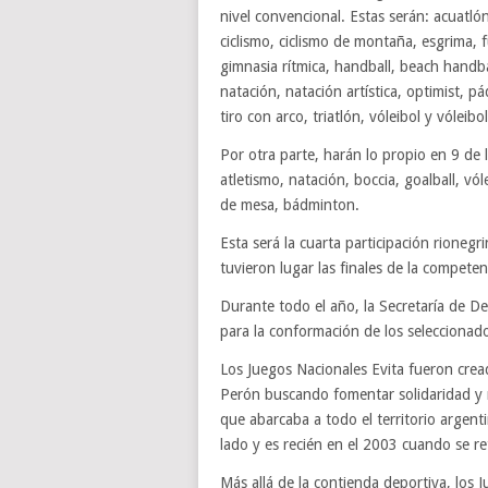
nivel convencional. Estas serán: acuatló
ciclismo, ciclismo de montaña, esgrima, f
gimnasia rítmica, handball, beach handba
natación, natación artística, optimist, p
tiro con arco, triatlón, vóleibol y vóleib
Por otra parte, harán lo propio en 9 de
atletismo, natación, boccia, goalball, vó
de mesa, bádminton.
Esta será la cuarta participación rionegr
tuvieron lugar las finales de la compet
Durante todo el año, la Secretaría de Dep
para la conformación de los seleccionados
Los Juegos Nacionales Evita fueron cre
Perón buscando fomentar solidaridad y r
que abarcaba a todo el territorio argen
lado y es recién en el 2003 cuando se re
Más allá de la contienda deportiva, los