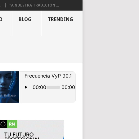
.
“A NUESTRA TRADICIÓN ...
O
BLOG
TRENDING