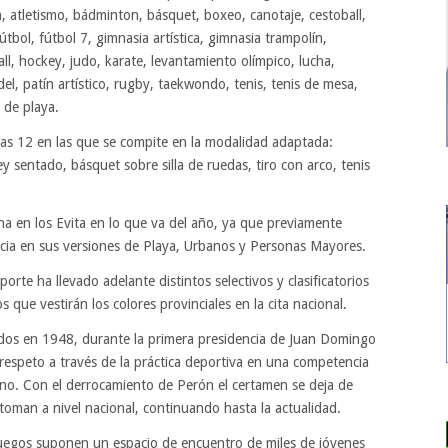
n, atletismo, bádminton, básquet, boxeo, canotaje, cestoball,
útbol, fútbol 7, gimnasia artística, gimnasia trampolín,
ll, hockey, judo, karate, levantamiento olímpico, lucha,
ádel, patín artístico, rugby, taekwondo, tenis, tenis de mesa,
ol de playa.
 las 12 en las que se compite en la modalidad adaptada:
ley sentado, básquet sobre silla de ruedas, tiro con arco, tenis
ina en los Evita en lo que va del año, ya que previamente
encia en sus versiones de Playa, Urbanos y Personas Mayores.
orte ha llevado adelante distintos selectivos y clasificatorios
 que vestirán los colores provinciales en la cita nacional.
ados en 1948, durante la primera presidencia de Juan Domingo
espeto a través de la práctica deportiva en una competencia
tino. Con el derrocamiento de Perón el certamen se deja de
toman a nivel nacional, continuando hasta la actualidad.
 Juegos suponen un espacio de encuentro de miles de jóvenes