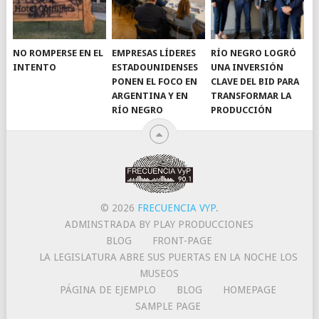
NO ROMPERSE EN EL
EMPRESAS LÍDERES
RÍO NEGRO LOGRÓ
INTENTO
ESTADOUNIDENSES
UNA INVERSIÓN
PONEN EL FOCO EN
CLAVE DEL BID PARA
ARGENTINA Y EN
TRANSFORMAR LA
RÍO NEGRO
PRODUCCIÓN
© 2026
FRECUENCIA VYP
.
ADMINSTRADA BY PLAY PRODUCCIONES
BLOG
FRONT-PAGE
LA LEGISLATURA ABRE SUS PUERTAS EN LA NOCHE LOS
MUSEOS
PÁGINA DE EJEMPLO
BLOG
HOMEPAGE
SAMPLE PAGE