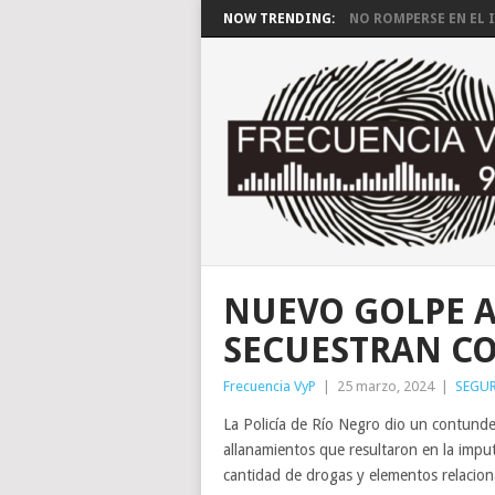
NOW TRENDING:
NO ROMPERSE EN EL I
NUEVO GOLPE A
SECUESTRAN C
Frecuencia VyP
|
25 marzo, 2024
|
SEGUR
La Policía de Río Negro dio un contunde
allanamientos que resultaron en la imput
cantidad de drogas y elementos relacion