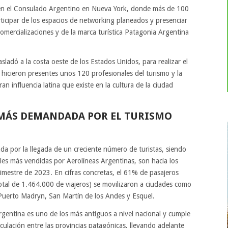
 en el Consulado Argentino en Nueva York, donde más de 100
rticipar de los espacios de networking planeados y presenciar
comercializaciones y de la marca turística Patagonia Argentina
asladó a la costa oeste de los Estados Unidos, para realizar el
icieron presentes unos 120 profesionales del turismo y la
n influencia latina que existe en la cultura de la ciudad
 MÁS DEMANDADA POR EL TURISMO
ada por la llegada de un creciente número de turistas, siendo
ales más vendidas por Aerolíneas Argentinas, son hacia los
rimestre de 2023. En cifras concretas, el 61% de pasajeros
otal de 1.464.000 de viajeros) se movilizaron a ciudades como
, Puerto Madryn, San Martín de los Andes y Esquel.
gentina es uno de los más antiguos a nivel nacional y cumple
culación entre las provincias patagónicas, llevando adelante