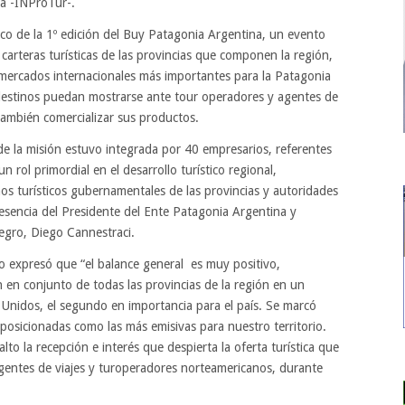
ca -INProTur-.
rco de la 1º edición del Buy Patagonia Argentina, un evento
 carteras turísticas de las provincias que componen la región,
s mercados internacionales más importantes para la Patagonia
destinos puedan mostrarse ante tour operadores y agentes de
también comercializar sus productos.
de la misión estuvo integrada por 40 empresarios, referentes
rol primordial en el desarrollo turístico regional,
os turísticos gubernamentales de las provincias y autoridades
encia del Presidente del Ente Patagonia Argentina y
egro, Diego Cannestraci.
no expresó que “el balance general es muy positivo,
 en conjunto de todas las provincias de la región en un
Unidos, el segundo en importancia para el país. Se marcó
 posicionadas como las más emisivas para nuestro territorio.
to la recepción e interés que despierta la oferta turística que
entes de viajes y turoperadores norteamericanos, durante