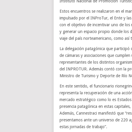
Instituto Nacional de Promoción Turísti
Estos encuentros se realizaron en el ma
impulsado por el INProTur, el Ente y las
con el objetivo de incentivar uno de lo
y generar un espacio propio donde los 
viaje del país norteamericano, como así 
La delegación patagónica que participó 
de cámaras y asociaciones que cumplen un 
representantes de los distintos organism
del INPROTUR. Además contó con la pres
Ministro de Turismo y Deporte de Río N
En este sentido, el funcionario rionegri
representa la recuperación de una acción
mercado estratégico como lo es Estados 
presencia patagónica en estas capitales,
Además, Cannestraci manifestó que “resal
presentamos ante un universo de 220 ag
estas jornadas de trabajo”.