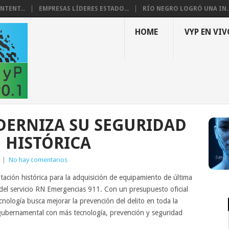
NTENT...
EMPRESAS LÍDERES ESTADO...
RÍO NEGRO LOGRÓ UNA IN..
HOME
VYP EN VIV
DERNIZA SU SEGURIDAD
 HISTÓRICA
|
No hay comentarios
itación histórica para la adquisición de equipamiento de última
 del servicio RN Emergencias 911. Con un presupuesto oficial
cnología busca mejorar la prevención del delito en toda la
gubernamental con más tecnología, prevención y seguridad