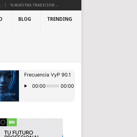
.
“A NUESTRA TRADICIÓN ...
O
BLOG
TRENDING