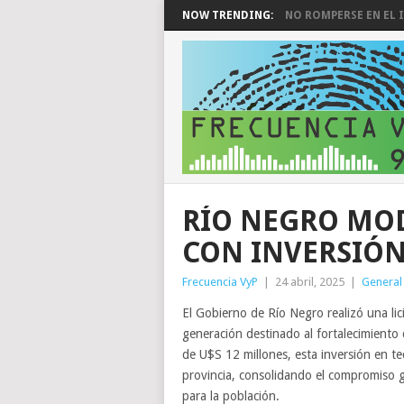
NOW TRENDING:
NO ROMPERSE EN EL I
RÍO NEGRO MO
CON INVERSIÓN
Frecuencia VyP
|
24 abril, 2025
|
General
El Gobierno de Río Negro realizó una lic
generación destinado al fortalecimiento
de U$S 12 millones, esta inversión en te
provincia, consolidando el compromiso 
para la población.