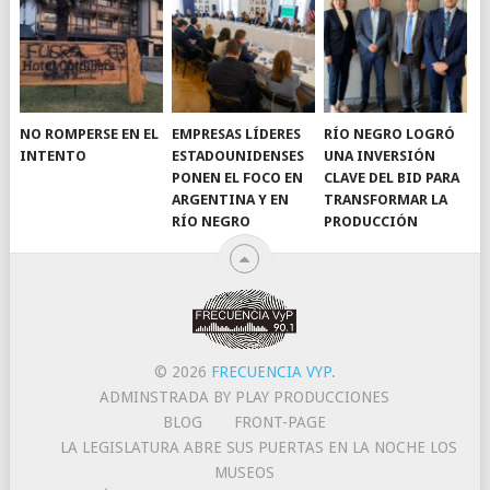
NO ROMPERSE EN EL
EMPRESAS LÍDERES
RÍO NEGRO LOGRÓ
INTENTO
ESTADOUNIDENSES
UNA INVERSIÓN
PONEN EL FOCO EN
CLAVE DEL BID PARA
ARGENTINA Y EN
TRANSFORMAR LA
RÍO NEGRO
PRODUCCIÓN
© 2026
FRECUENCIA VYP
.
ADMINSTRADA BY PLAY PRODUCCIONES
BLOG
FRONT-PAGE
LA LEGISLATURA ABRE SUS PUERTAS EN LA NOCHE LOS
MUSEOS