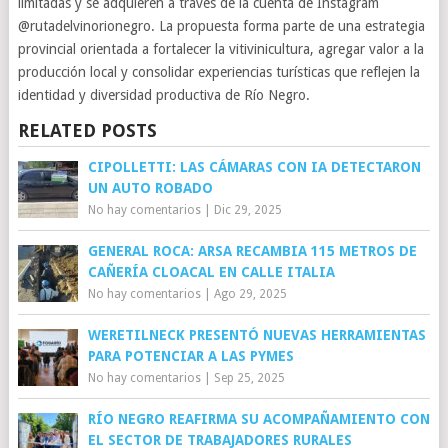
limitadas y se adquieren a través de la cuenta de Instagram
@rutadelvinorionegro. La propuesta forma parte de una estrategia
provincial orientada a fortalecer la vitivinicultura, agregar valor a la
producción local y consolidar experiencias turísticas que reflejen la
identidad y diversidad productiva de Río Negro.
RELATED POSTS
CIPOLLETTI: LAS CÁMARAS CON IA DETECTARON
UN AUTO ROBADO
No hay comentarios
|
Dic 29, 2025
GENERAL ROCA: ARSA RECAMBIA 115 METROS DE
CAÑERÍA CLOACAL EN CALLE ITALIA
No hay comentarios
|
Ago 29, 2025
WERETILNECK PRESENTÓ NUEVAS HERRAMIENTAS
PARA POTENCIAR A LAS PYMES
No hay comentarios
|
Sep 25, 2025
RÍO NEGRO REAFIRMA SU ACOMPAÑAMIENTO CON
EL SECTOR DE TRABAJADORES RURALES