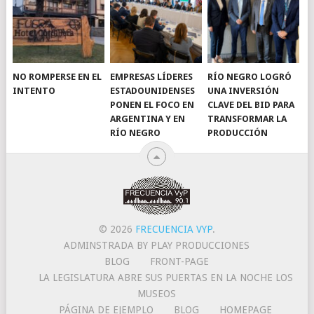
NO ROMPERSE EN EL
EMPRESAS LÍDERES
RÍO NEGRO LOGRÓ
INTENTO
ESTADOUNIDENSES
UNA INVERSIÓN
PONEN EL FOCO EN
CLAVE DEL BID PARA
ARGENTINA Y EN
TRANSFORMAR LA
RÍO NEGRO
PRODUCCIÓN
© 2026
FRECUENCIA VYP
.
ADMINSTRADA BY PLAY PRODUCCIONES
BLOG
FRONT-PAGE
LA LEGISLATURA ABRE SUS PUERTAS EN LA NOCHE LOS
MUSEOS
PÁGINA DE EJEMPLO
BLOG
HOMEPAGE