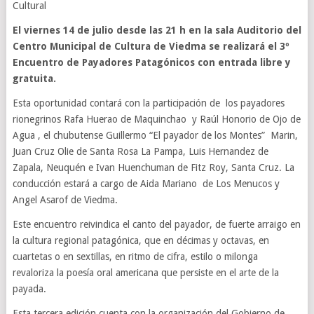
Cultural
El viernes 14 de julio desde las 21 h en la sala Auditorio del
Centro Municipal de Cultura de Viedma se realizará el 3º
Encuentro de Payadores Patagónicos con entrada libre y
gratuita.
Esta oportunidad contará con la participación de los payadores
rionegrinos Rafa Huerao de Maquinchao y Raúl Honorio de Ojo de
Agua , el chubutense Guillermo “El payador de los Montes” Marin,
Juan Cruz Olie de Santa Rosa La Pampa, Luis Hernandez de
Zapala, Neuquén e Ivan Huenchuman de Fitz Roy, Santa Cruz. La
conducción estará a cargo de Aida Mariano de Los Menucos y
Angel Asarof de Viedma.
Este encuentro reivindica el canto del payador, de fuerte arraigo en
la cultura regional patagónica, que en décimas y octavas, en
cuartetas o en sextillas, en ritmo de cifra, estilo o milonga
revaloriza la poesía oral americana que persiste en el arte de la
payada.
Esta tercera edición cuenta con la organización del Gobierno de