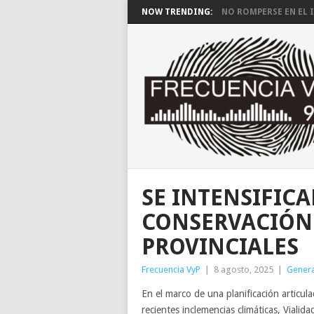
NOW TRENDING:
NO ROMPERSE EN EL I
SE INTENSIFICA
CONSERVACIÓN
PROVINCIALES
Frecuencia VyP
|
8 agosto, 2025
|
Genera
En el marco de una planificación articula
recientes inclemencias climáticas, Viali