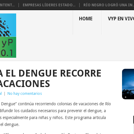
NTENT...
EMPRESAS LÍDERES ESTADO...
RÍO NEGRO LOGRÓ UNA IN..
HOME
VYP EN VIV
A EL DENGUE RECORRE
ACACIONES
l
|
No hay comentarios
el Dengue” continúa recorriendo colonias de vacaciones de Río
difundir los cuidados necesarios para prevenir el dengue, a
s especialmente para niñas y niños. Este programa articula
 el dengue.