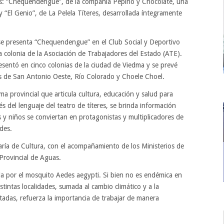
ras: “Chequendengue”, de la compañía Pepino y Chocolate, una
 “El Genio”, de La Pelela Títeres, desarrollada íntegramente
se presenta “Chequendengue” en el Club Social y Deportivo
a colonia de la Asociación de Trabajadores del Estado (ATE).
resentó en cinco colonias de la ciudad de Viedma y se prevé
des de San Antonio Oeste, Río Colorado y Choele Choel.
a provincial que articula cultura, educación y salud para
s del lenguaje del teatro de títeres, se brinda información
 y niños se conviertan en protagonistas y multiplicadores de
des.
aría de Cultura, con el acompañamiento de los Ministerios de
Provincial de Aguas.
a por el mosquito Aedes aegypti. Si bien no es endémica en
istintas localidades, sumada al cambio climático y a la
adas, refuerza la importancia de trabajar de manera