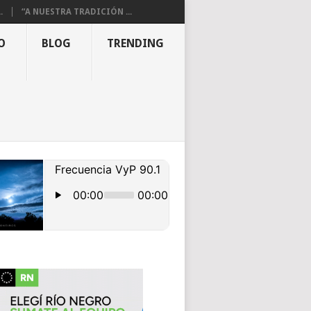
.
“A NUESTRA TRADICIÓN ...
O
BLOG
TRENDING