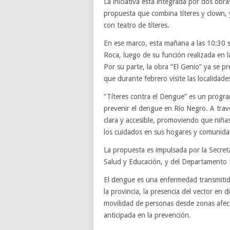
La iniciativa está integrada por dos ob
propuesta que combina títeres y clown, y
con teatro de títeres.
En ese marco, esta mañana a las 10:30 
Roca, luego de su función realizada en l
Por su parte, la obra “El Genio” ya se p
que durante febrero visite las localida
“Títeres contra el Dengue” es un program
prevenir el dengue en Río Negro. A travé
clara y accesible, promoviendo que niñas
los cuidados en sus hogares y comunida
La propuesta es impulsada por la Secret
Salud y Educación, y del Departamento 
El dengue es una enfermedad transmitid
la provincia, la presencia del vector en d
movilidad de personas desde zonas afect
anticipada en la prevención.