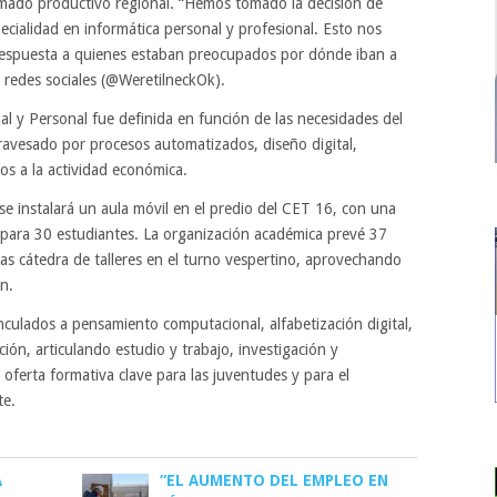
tramado productivo regional. “Hemos tomado la decisión de
ecialidad en informática personal y profesional. Esto nos
 respuesta a quienes estaban preocupados por dónde iban a
 redes sociales (@WeretilneckOk).
al y Personal fue definida en función de las necesidades del
travesado por procesos automatizados, diseño digital,
dos a la actividad económica.
, se instalará un aula móvil en el predio del CET 16, con una
e para 30 estudiantes. La organización académica prevé 37
as cátedra de talleres en el turno vespertino, aprovechando
ón.
inculados a pensamiento computacional, alfabetización digital,
ión, articulando estudio y trabajo, investigación y
oferta formativa clave para las juventudes y para el
te.
A
“EL AUMENTO DEL EMPLEO EN