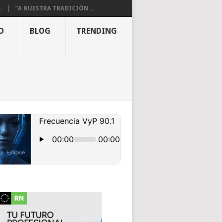
.
“A NUESTRA TRADICIÓN ...
O
BLOG
TRENDING