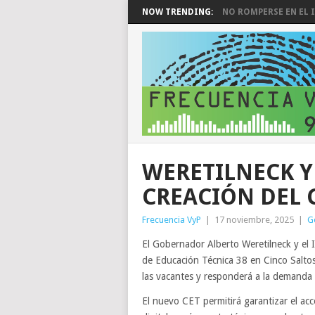
NOW TRENDING:
NO ROMPERSE EN EL I
WERETILNECK Y
CREACIÓN DEL C
Frecuencia VyP
|
17 noviembre, 2025
|
G
El Gobernador Alberto Weretilneck y el 
de Educación Técnica 38 en Cinco Salto
las vacantes y responderá a la demanda c
El nuevo CET permitirá garantizar el acce