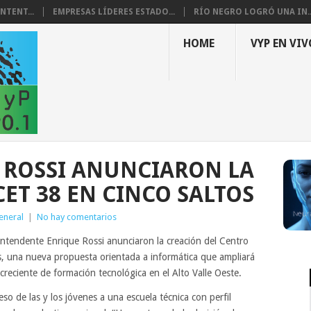
NTENT...
EMPRESAS LÍDERES ESTADO...
RÍO NEGRO LOGRÓ UNA IN..
HOME
VYP EN VIV
 ROSSI ANUNCIARON LA
ET 38 EN CINCO SALTOS
eneral
|
No hay comentarios
Intendente Enrique Rossi anunciaron la creación del Centro
s, una nueva propuesta orientada a informática que ampliará
reciente de formación tecnológica en el Alto Valle Oeste.
so de las y los jóvenes a una escuela técnica con perfil