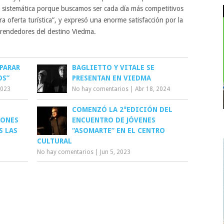
sistemática porque buscamos ser cada día más competitivos
a oferta turística”, y expresó una enorme satisfacción por la
prendedores del destino Viedma.
PARAR
BAGLIETTO Y VITALE SE
OS”
PRESENTAN EN VIEDMA
2023
No hay comentarios
|
Abr 18, 2024
COMENZÓ LA 2°EDICIÓN DEL
IONES
ENCUENTRO DE JÓVENES
S LAS
“ASOMARTE” EN EL CENTRO
CULTURAL
No hay comentarios
|
Jun 5, 2023