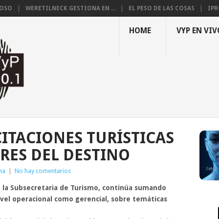
LOSO
WERETILNECK GESTIONA EN ...
EL PESO DE LAS COSAS
IPR
HOME
VYP EN VIV
CITACIONES TURÍSTICAS
RES DEL DESTINO
ma
|
No hay comentarios
e la Subsecretaria de Turismo, continúa sumando
ivel operacional como gerencial, sobre temáticas