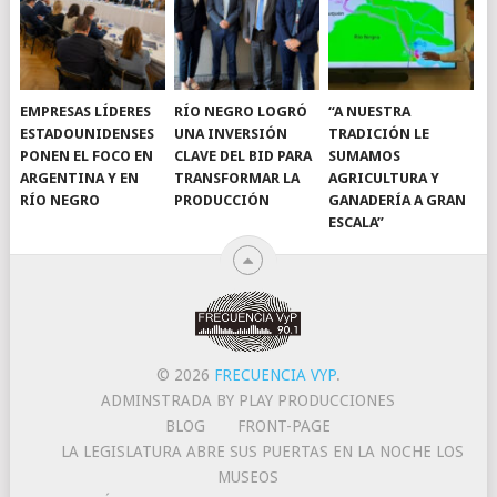
EMPRESAS LÍDERES
RÍO NEGRO LOGRÓ
“A NUESTRA
ESTADOUNIDENSES
UNA INVERSIÓN
TRADICIÓN LE
PONEN EL FOCO EN
CLAVE DEL BID PARA
SUMAMOS
ARGENTINA Y EN
TRANSFORMAR LA
AGRICULTURA Y
RÍO NEGRO
PRODUCCIÓN
GANADERÍA A GRAN
ESCALA”
© 2026
FRECUENCIA VYP
.
ADMINSTRADA BY PLAY PRODUCCIONES
BLOG
FRONT-PAGE
LA LEGISLATURA ABRE SUS PUERTAS EN LA NOCHE LOS
MUSEOS