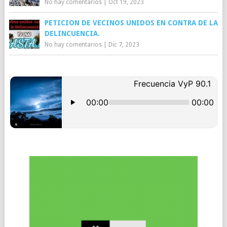
No hay comentarios
|
Oct 19, 2023
PETICION DE VECINOS UNIDOS EN CONTRA DE LA
DELINCUENCIA.
No hay comentarios
|
Dic 7, 2023