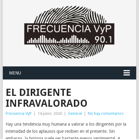
MENU
EL DIRIGENTE
INFRAVALORADO
Frecuencia VyP
|
14 junio, 2026
|
General
|
No hay comentarios
Hay una tendencia muy humana a valorar a los dirigentes por la
intensidad de los aplausos que reciben en el presente. Sin
embargo, la historia suele ser bastante menos sentimental. A