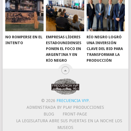
NO ROMPERSE EN EL
EMPRESAS LÍDERES
RÍO NEGRO LOGRÓ
INTENTO
ESTADOUNIDENSES
UNA INVERSIÓN
PONEN EL FOCO EN
CLAVE DEL BID PARA
ARGENTINA Y EN
TRANSFORMAR LA
RÍO NEGRO
PRODUCCIÓN
© 2026
FRECUENCIA VYP
.
ADMINSTRADA BY PLAY PRODUCCIONES
BLOG
FRONT-PAGE
LA LEGISLATURA ABRE SUS PUERTAS EN LA NOCHE LOS
MUSEOS