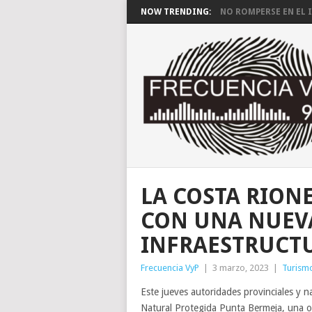
NOW TRENDING:
NO ROMPERSE EN EL I
LA COSTA RION
CON UNA NUEV
INFRAESTRUCT
Frecuencia VyP
|
3 marzo, 2023
|
Turism
Este jueves autoridades provinciales y n
Natural Protegida Punta Bermeja, una 