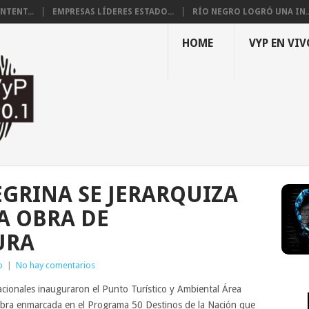
NTENT...
EMPRESAS LÍDERES ESTADO...
RÍO NEGRO LOGRÓ UNA IN..
HOME
VYP EN VIV
EGRINA SE JERARQUIZA
A OBRA DE
URA
o
|
No hay comentarios
acionales inauguraron el Punto Turístico y Ambiental Área
obra enmarcada en el Programa 50 Destinos de la Nación que