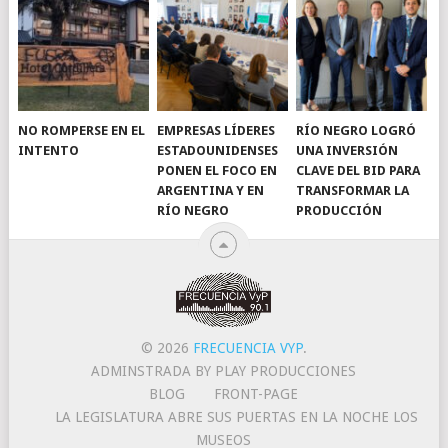
NO ROMPERSE EN EL
EMPRESAS LÍDERES
RÍO NEGRO LOGRÓ
INTENTO
ESTADOUNIDENSES
UNA INVERSIÓN
PONEN EL FOCO EN
CLAVE DEL BID PARA
ARGENTINA Y EN
TRANSFORMAR LA
RÍO NEGRO
PRODUCCIÓN
© 2026
FRECUENCIA VYP
.
ADMINSTRADA BY PLAY PRODUCCIONES
BLOG
FRONT-PAGE
LA LEGISLATURA ABRE SUS PUERTAS EN LA NOCHE LOS
MUSEOS