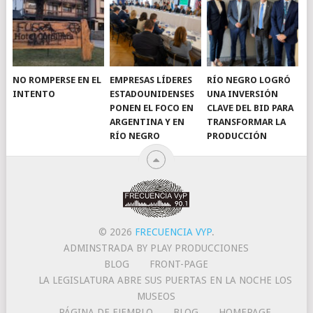
NO ROMPERSE EN EL
EMPRESAS LÍDERES
RÍO NEGRO LOGRÓ
INTENTO
ESTADOUNIDENSES
UNA INVERSIÓN
PONEN EL FOCO EN
CLAVE DEL BID PARA
ARGENTINA Y EN
TRANSFORMAR LA
RÍO NEGRO
PRODUCCIÓN
© 2026
FRECUENCIA VYP
.
ADMINSTRADA BY PLAY PRODUCCIONES
BLOG
FRONT-PAGE
LA LEGISLATURA ABRE SUS PUERTAS EN LA NOCHE LOS
MUSEOS
PÁGINA DE EJEMPLO
BLOG
HOMEPAGE