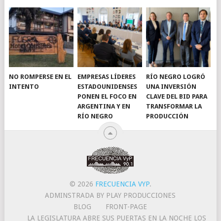
NO ROMPERSE EN EL
EMPRESAS LÍDERES
RÍO NEGRO LOGRÓ
INTENTO
ESTADOUNIDENSES
UNA INVERSIÓN
PONEN EL FOCO EN
CLAVE DEL BID PARA
ARGENTINA Y EN
TRANSFORMAR LA
RÍO NEGRO
PRODUCCIÓN
© 2026
FRECUENCIA VYP
.
ADMINSTRADA BY PLAY PRODUCCIONES
BLOG
FRONT-PAGE
LA LEGISLATURA ABRE SUS PUERTAS EN LA NOCHE LOS