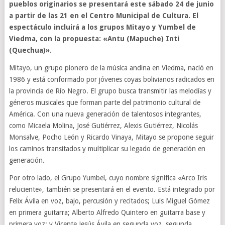
pueblos originarios se presentará este sábado 24 de junio
a partir de las 21 en el Centro Municipal de Cultura. El
espectáculo incluirá a los grupos Mitayo y Yumbel de
Viedma, con la propuesta: «Antu (Mapuche) Inti
(Quechua)».
Mitayo, un grupo pionero de la música andina en Viedma, nació en
1986 y está conformado por jóvenes coyas bolivianos radicados en
la provincia de Río Negro. El grupo busca transmitir las melodías y
géneros musicales que forman parte del patrimonio cultural de
América. Con una nueva generación de talentosos integrantes,
como Micaela Molina, José Gutiérrez, Alexis Gutiérrez, Nicolás
Monsalve, Pocho León y Ricardo Vinaya, Mitayo se propone seguir
los caminos transitados y multiplicar su legado de generación en
generación.
Por otro lado, el Grupo Yumbel, cuyo nombre significa «Arco Iris
reluciente», también se presentará en el evento. Está integrado por
Felix Ávila en voz, bajo, percusión y recitados; Luis Miguel Gómez
en primera guitarra; Alberto Alfredo Quintero en guitarra base y
primera voz; y Vicente Jesús Ávila en segunda voz, segunda