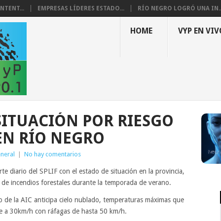
NTENT...
EMPRESAS LÍDERES ESTADO...
RÍO NEGRO LOGRÓ UNA IN..
HOME
VYP EN VIV
 SITUACIÓN POR RIESGO
EN RÍO NEGRO
neral
|
No hay comentarios
te diario del SPLIF con el estado de situación en la provincia,
 de incendios forestales durante la temporada de verano.
o de la AIC anticipa cielo nublado, temperaturas máximas que
te a 30km/h con ráfagas de hasta 50 km/h.