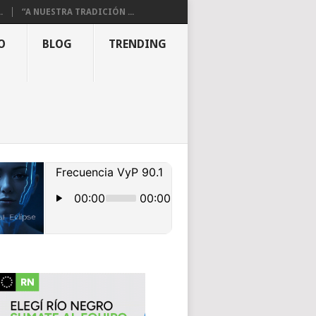
.
“A NUESTRA TRADICIÓN ...
O
BLOG
TRENDING