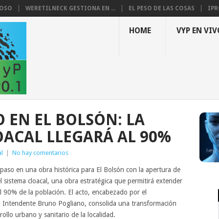
LOSO
WERETILNECK GESTIONA EN ...
EL PESO DE LAS COSAS
IPR
HOME
VYP EN VIV
 EN EL BOLSÓN: LA
ACAL LLEGARÁ AL 90%
l
|
No hay comentarios
aso en una obra histórica para El Bolsón con la apertura de
 sistema cloacal, una obra estratégica que permitirá extender
al 90% de la población. El acto, encabezado por el
l Intendente Bruno Pogliano, consolida una transformación
rollo urbano y sanitario de la localidad.