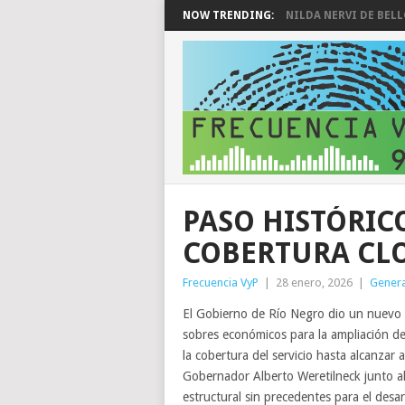
NOW TRENDING:
NILDA NERVI DE BEL
PASO HISTÓRICO
COBERTURA CLO
Frecuencia VyP
|
28 enero, 2026
|
Genera
El Gobierno de Río Negro dio un nuevo p
sobres económicos para la ampliación del
la cobertura del servicio hasta alcanzar 
Gobernador Alberto Weretilneck junto a
estructural sin precedentes para el desar