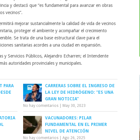
ncia y destacó que “es fundamental para avanzar en obras
os vecinos”.
ermitirá mejorar sustancialmente la calidad de vida de vecinos
sanitaria, proteger el ambiente y acompañar el crecimiento
nible. Se trata de una base estructural clave para el
iciones sanitarias acordes a una ciudad en expansión.
s y Servicios Públicos, Alejandro Echarren; el Intendente
más autoridades provinciales y municipales.
T PARA
CARRERAS SOBRE EL INGRESO DE
DESDE
LA LEY DE HIDRÓGENO: “ES UNA
GRAN NOTICIA”
No hay comentarios
|
May 30, 2023
ATORIA
VACUNADORES: PILAR
OL
FUNDAMENTAL EN EL PRIMER
NIVEL DE ATENCIÓN
No hay comentarios
|
Ago 26, 2025