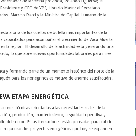
l Gobernador de la vecina provincia, Rolando Figueroa; el
Presidente y CEO de YPF, Horacio Marín; el Secretario
ados, Marcelo Rucci y la Ministra de Capital Humano de la
esta a uno de los cuellos de botella más importantes de la
icos capacitados para acompañar el crecimiento de Vaca Muerta
en la región. El desarrollo de la actividad está generando una
zado, lo que abre nuevas oportunidades laborales para miles
a y formando parte de un momento histórico del norte de la
uén para los rionegrinos es motivo de enorme satisfacción”,
EVA ETAPA ENERGÉTICA
aciones técnicas orientadas a las necesidades reales de la
oración, producción, mantenimiento, seguridad operativa y
rollo del sector. Estas formaciones están pensadas para cubrir
ue requerirán los proyectos energéticos que hoy se expanden