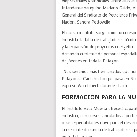
empresariales y sindicales, entre ellas e
Intendente neuquino Mariano Gaido; el 
General del Sindicato de Petroleros Priv
Nación, Sandra Pettovello.
El nuevo instituto surge como una respu
industria: la falta de trabajadores técn
y la expansión de proyectos energéticos 
demanda creciente de personal especiali
de jóvenes en toda la Patagon
“Nos sentimos más hermanados que nunc
Patagonia. Cada hecho que pasa en Neuq
expresó Weretilneck durante el acto.
FORMACIÓN PARA LA NU
El Instituto Vaca Muerta ofrecerá capacit
industria, con cursos vinculados a perf
otras especialidades clave para el desar
la creciente demanda de trabajadores q
en toda la región.