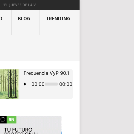
“EL JUEVES DE LA V...
O
BLOG
TRENDING