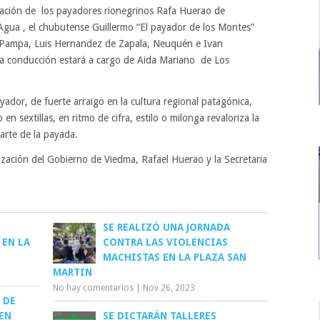
pación de los payadores rionegrinos Rafa Huerao de
gua , el chubutense Guillermo “El payador de los Montes”
a Pampa, Luis Hernandez de Zapala, Neuquén e Ivan
a conducción estará a cargo de Aida Mariano de Los
yador, de fuerte arraigo en la cultura regional patagónica,
n sextillas, en ritmo de cifra, estilo o milonga revaloriza la
 arte de la payada.
ización del Gobierno de Viedma, Rafael Huerao y la Secretaria
SE REALIZÓ UNA JORNADA
EN LA
CONTRA LAS VIOLENCIAS
MACHISTAS EN LA PLAZA SAN
MARTIN
No hay comentarios
|
Nov 26, 2023
 DE
EN
SE DICTARÁN TALLERES