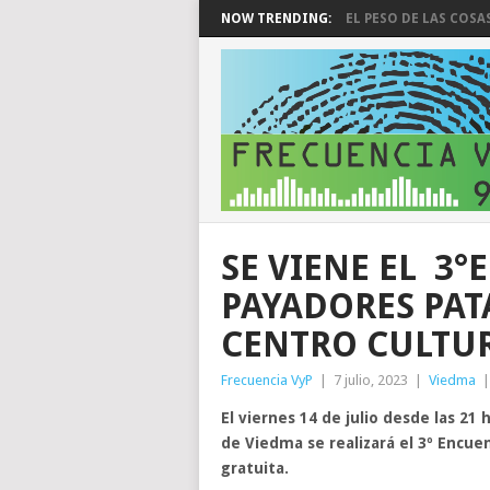
NOW TRENDING:
EL PESO DE LAS COSA
SE VIENE EL 3
PAYADORES PAT
CENTRO CULTU
Frecuencia VyP
|
7 julio, 2023
|
Viedma
El viernes 14 de julio desde las 21 
de Viedma se realizará el 3º Encue
gratuita.