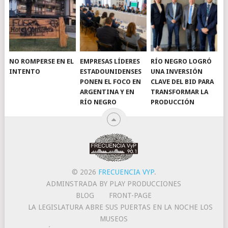
NO ROMPERSE EN EL
EMPRESAS LÍDERES
RÍO NEGRO LOGRÓ
INTENTO
ESTADOUNIDENSES
UNA INVERSIÓN
PONEN EL FOCO EN
CLAVE DEL BID PARA
ARGENTINA Y EN
TRANSFORMAR LA
RÍO NEGRO
PRODUCCIÓN
© 2026
FRECUENCIA VYP
.
ADMINSTRADA BY PLAY PRODUCCIONES
BLOG
FRONT-PAGE
LA LEGISLATURA ABRE SUS PUERTAS EN LA NOCHE LOS
MUSEOS