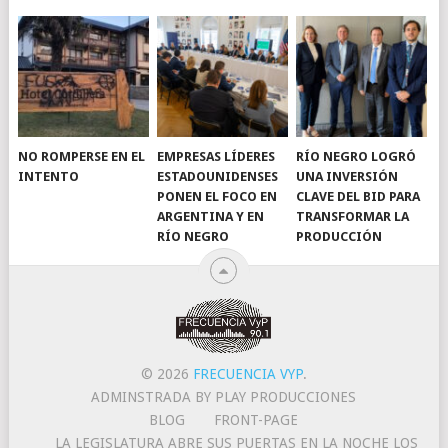
NO ROMPERSE EN EL
EMPRESAS LÍDERES
RÍO NEGRO LOGRÓ
INTENTO
ESTADOUNIDENSES
UNA INVERSIÓN
PONEN EL FOCO EN
CLAVE DEL BID PARA
ARGENTINA Y EN
TRANSFORMAR LA
RÍO NEGRO
PRODUCCIÓN
© 2026
FRECUENCIA VYP
.
ADMINSTRADA BY PLAY PRODUCCIONES
BLOG
FRONT-PAGE
LA LEGISLATURA ABRE SUS PUERTAS EN LA NOCHE LOS