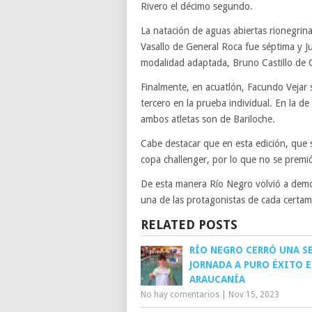
Rivero el décimo segundo.
La natación de aguas abiertas rionegrin
Vasallo de General Roca fue séptima y Ju
modalidad adaptada, Bruno Castillo de 
Finalmente, en acuatlón, Facundo Vejar
tercero en la prueba individual. En la d
ambos atletas son de Bariloche.
Cabe destacar que en esta edición, que s
copa challenger, por lo que no se premió
De esta manera Río Negro volvió a demo
una de las protagonistas de cada certame
RELATED POSTS
RÍO NEGRO CERRÓ UNA 
JORNADA A PURO ÉXITO E
ARAUCANÍA
No hay comentarios
|
Nov 15, 2023