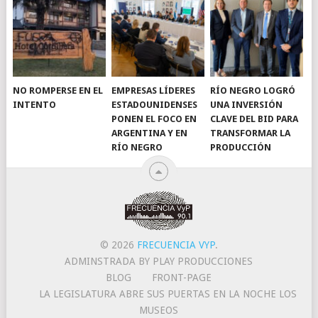
NO ROMPERSE EN EL
EMPRESAS LÍDERES
RÍO NEGRO LOGRÓ
INTENTO
ESTADOUNIDENSES
UNA INVERSIÓN
PONEN EL FOCO EN
CLAVE DEL BID PARA
ARGENTINA Y EN
TRANSFORMAR LA
RÍO NEGRO
PRODUCCIÓN
© 2026
FRECUENCIA VYP
.
ADMINSTRADA BY PLAY PRODUCCIONES
BLOG
FRONT-PAGE
LA LEGISLATURA ABRE SUS PUERTAS EN LA NOCHE LOS
MUSEOS