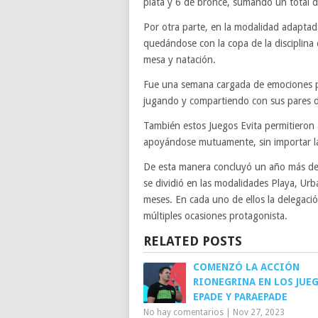
plata y 6 de bronce, sumando un total d
Por otra parte, en la modalidad adaptad
quedándose con la copa de la disciplina
mesa y natación.
Fue una semana cargada de emociones par
jugando y compartiendo con sus pares de
También estos Juegos Evita permitieron a
apoyándose mutuamente, sin importar la 
De esta manera concluyó un año más del 
se dividió en las modalidades Playa, Ur
meses. En cada uno de ellos la delegació
múltiples ocasiones protagonista.
RELATED POSTS
COMENZÓ LA ACCIÓN
RIONEGRINA EN LOS JUE
EPADE Y PARAEPADE
No hay comentarios
|
Nov 27, 2023