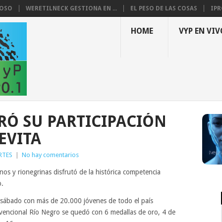
LOSO
WERETILNECK GESTIONA EN ...
EL PESO DE LAS COSAS
IPR
HOME
VYP EN VIV
RÓ SU PARTICIPACIÓN
EVITA
RTES
|
No hay comentarios
os y rionegrinas disfrutó de la histórica competencia
o.
a sábado con más de 20.000 jóvenes de todo el país
nvencional Río Negro se quedó con 6 medallas de oro, 4 de